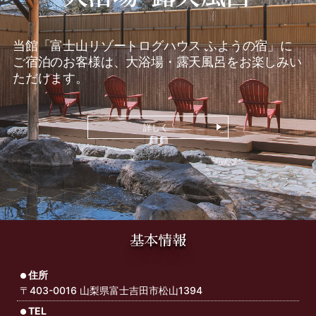
当館「富士山リゾートログハウス ふようの宿」に
ご宿泊のお客様は、
大浴場・露天風呂をお楽しみい
ただけます。
詳しく
基本情報
住所
〒403-0016 山梨県富士吉田市松山1394
TEL