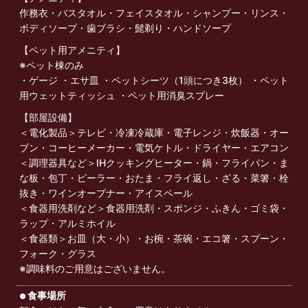
作務衣・バスタオル・フェイスタオル・シャンプー・リンス・
ボディソープ・歯ブラシ・髭剃り・ハンドソープ
【ペット用アメニティ】
※ペット棟のみ
・ゲージ ・エサ皿 ・ペットシーツ（1頭につき3枚） ・ペット
用ウェットティッシュ ・ペット用消臭スプレー
【部屋設備】
＜電化製品＞テレビ・冷凍冷蔵庫・電子レンジ・炊飯器・オー
ブン・コーヒーメーカー・電気ケトル・ドライヤー・エアコン
＜調理器具など＞IHクッキングヒーター・鍋・フライパン・ま
な板・包丁・ピーラー・おたま・フライ返し・ざる・菜箸・栓
抜き・ワインオープナー・アイスペール
＜食器用洗剤など＞食器用洗剤・スポンジ・ふきん・ゴミ袋・
ラップ・アルミホイル
＜食器類＞お皿（大・小）・お椀・茶碗・エコ箸・スプーン・
フォーク・グラス
※調味料のご用意はございません。
食事場所