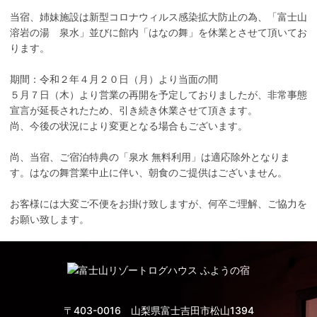
当宿、姉妹施設は新型コロナウィルス感染拡大防止の為、「富士山
溶岩の湯 泉水」並びに館内「はなの舞」を休業とさせて頂いてお
ります。
期間：令和２年４月２０日（月）より当面の間
５月７日（木）より営業の再開を予定しておりましたが、非常事態
宣言が延長されたため、引き続き休業させて頂きます。
尚、今後の状況により変更となる場合もございます。
尚、当宿、ご宿泊特典の「泉水 無料利用」は適応除外となりま
す。はなの舞営業中止に伴い、朝食のご提供はございません。
お客様には大変ご不便をお掛け致しますが、何卒ご理解、ご協力を
お願い致します。
〒403-0016 山梨県富士吉田市松山1394